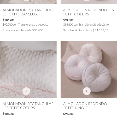
ALMOHADÓN RECTANGULAR
ALMOHADON REDONDO LES
LE PETITE DANSEUSE
PETIT COEURS
$106.200
$94.000
$95.580
con
Transferencia o depósito
$84.600
con
Transferencia o depósito
3
cuotas sin interés de
$35.400
3
cuotas sin interés de
$31.333,33
+
ALMOHADON RECTANGULAR
ALMOHADON REDONDO
LES PETIT COEURS
PETIT JUNGLE
$104.300
$94.000