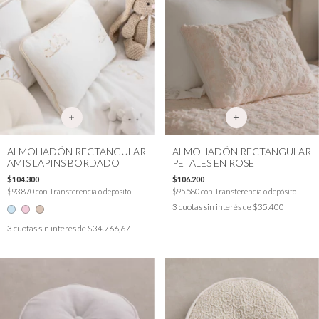
+
ALMOHADÓN RECTANGULAR
ALMOHADÓN RECTANGULAR
AMIS LAPINS BORDADO
PETALES EN ROSE
$104.300
$106.200
$93.870
con
Transferencia o depósito
$95.580
con
Transferencia o depósito
3
cuotas sin interés de
$35.400
3
cuotas sin interés de
$34.766,67