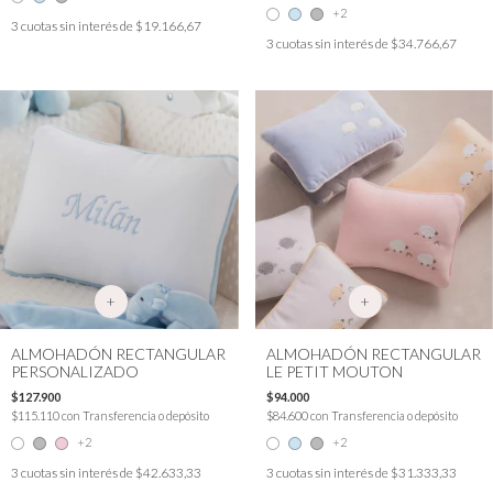
+2
3
cuotas sin interés de
$19.166,67
3
cuotas sin interés de
$34.766,67
+
+
ALMOHADÓN RECTANGULAR
ALMOHADÓN RECTANGULAR
PERSONALIZADO
LE PETIT MOUTON
$127.900
$94.000
$115.110
con
Transferencia o depósito
$84.600
con
Transferencia o depósito
+2
+2
3
cuotas sin interés de
$42.633,33
3
cuotas sin interés de
$31.333,33