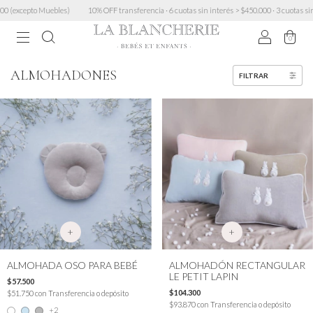
10% OFF transferencia · 6 cuotas sin interés > $450.000 · 3 cuotas sin mínimo · Envío GRA
0
ALMOHADONES
FILTRAR
+
+
ALMOHADA OSO PARA BEBÉ
ALMOHADÓN RECTANGULAR
LE PETIT LAPIN
$57.500
$104.300
$51.750
con
Transferencia o depósito
$93.870
con
Transferencia o depósito
+2