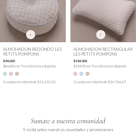
+
+
ALMOHADON REDONDO LES
ALMOHADON RECTANGULAR
PETITS POMPONS
LES PETITS POMPONS
$94.000
$104.300
$84.600
con
Transferencia o depósito
$93.870
con
Transferencia o depósito
3
cuotas sin interés de
$31.333,33
3
cuotas sin interés de
$34.766,67
Sumate a nuestra comunidad
Y recibí antes nuestras novedades y promociones