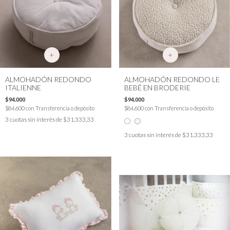
+
+
ALMOHADÓN REDONDO
ALMOHADÓN REDONDO LE
ITALIENNE
BEBÉ EN BRODERIE
$94.000
$94.000
$84.600
con
Transferencia o depósito
$84.600
con
Transferencia o depósito
3
cuotas sin interés de
$31.333,33
3
cuotas sin interés de
$31.333,33