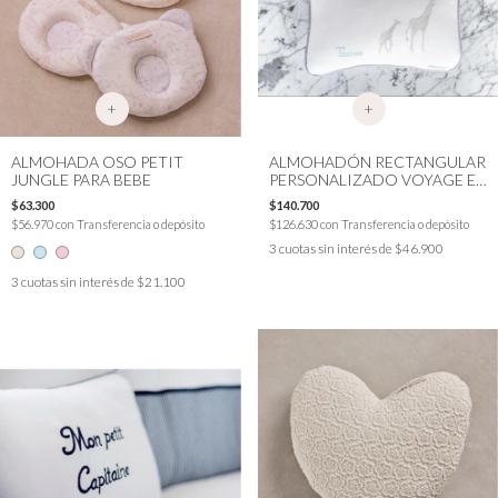
+
+
ALMOHADA OSO PETIT
ALMOHADÓN RECTANGULAR
JUNGLE PARA BEBE
PERSONALIZADO VOYAGE EN
AFRIQUE
$63.300
$140.700
$56.970
con
Transferencia o depósito
$126.630
con
Transferencia o depósito
3
cuotas sin interés de
$46.900
3
cuotas sin interés de
$21.100