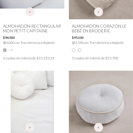
+
+
ALMOHADÓN RECTANGULAR
ALMOHADÓN CORAZÓN LE
MON PETIT CAPITAINE
BEBÉ EN BRODERIE
$94.000
$95.100
$84.600
con
Transferencia o depósito
$85.590
con
Transferencia o depósito
+1
3
cuotas sin interés de
$31.333,33
3
cuotas sin interés de
$31.700
+
+