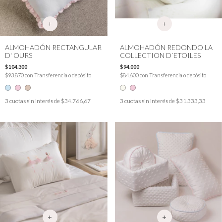
+
+
ALMOHADÓN RECTANGULAR
ALMOHADÓN REDONDO LA
D' OURS
COLLECTION D´ETOILES
$104.300
$94.000
$93.870
con
Transferencia o depósito
$84.600
con
Transferencia o depósito
3
cuotas sin interés de
$34.766,67
3
cuotas sin interés de
$31.333,33