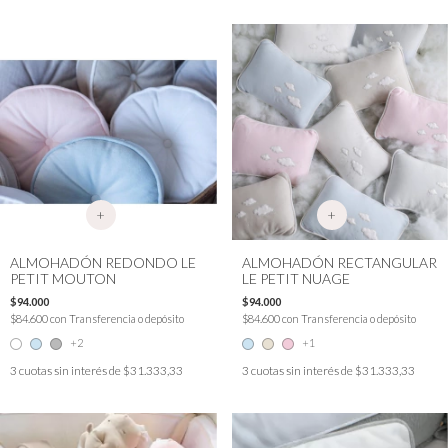
+
+
ALMOHADÓN REDONDO LE
ALMOHADÓN RECTANGULAR
PETIT MOUTON
LE PETIT NUAGE
$94.000
$94.000
$84.600
con
Transferencia o depósito
$84.600
con
Transferencia o depósito
+2
+1
3
cuotas sin interés de
$31.333,33
3
cuotas sin interés de
$31.333,33