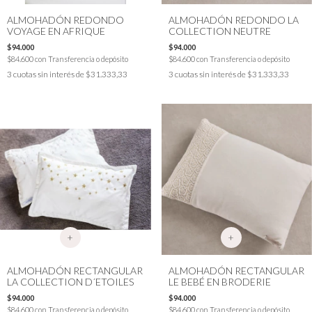
ALMOHADÓN REDONDO
ALMOHADÓN REDONDO LA
VOYAGE EN AFRIQUE
COLLECTION NEUTRE
$94.000
$94.000
$84.600
con
Transferencia o depósito
$84.600
con
Transferencia o depósito
3
cuotas sin interés de
$31.333,33
3
cuotas sin interés de
$31.333,33
+
+
ALMOHADÓN RECTANGULAR
ALMOHADÓN RECTANGULAR
LA COLLECTION D´ETOILES
LE BEBÉ EN BRODERIE
$94.000
$94.000
$84.600
con
Transferencia o depósito
$84.600
con
Transferencia o depósito