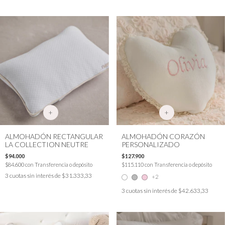
+
+
ALMOHADÓN RECTANGULAR
ALMOHADÓN CORAZÓN
LA COLLECTION NEUTRE
PERSONALIZADO
$94.000
$127.900
$84.600
con
Transferencia o depósito
$115.110
con
Transferencia o depósito
3
cuotas sin interés de
$31.333,33
+2
3
cuotas sin interés de
$42.633,33