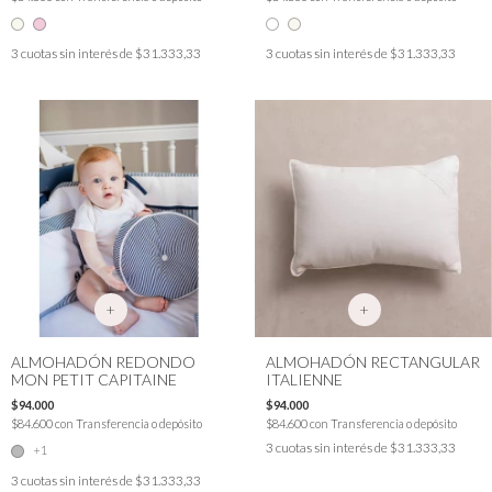
3
cuotas sin interés de
$31.333,33
3
cuotas sin interés de
$31.333,33
+
+
ALMOHADÓN REDONDO
ALMOHADÓN RECTANGULAR
MON PETIT CAPITAINE
ITALIENNE
$94.000
$94.000
$84.600
con
Transferencia o depósito
$84.600
con
Transferencia o depósito
3
cuotas sin interés de
$31.333,33
+1
3
cuotas sin interés de
$31.333,33