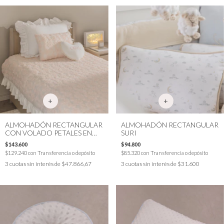
ALMOHADÓN RECTANGULAR
ALMOHADÓN RECTANGULAR
CON VOLADO PETALES EN
SURI
ROSE
$143.600
$94.800
$129.240
con
Transferencia o depósito
$85.320
con
Transferencia o depósito
3
cuotas sin interés de
$47.866,67
3
cuotas sin interés de
$31.600