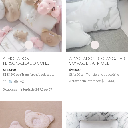
+
+
ALMOHADÓN
ALMOHADÓN RECTANGULAR
PERSONALIZADO CON
VOYAGE EN AFRIQUE
SONAJERO Y FECHA DE
$148.100
$94.000
NACIMIENTO
$133.290
con
Transferencia o depósito
$84.600
con
Transferencia o depósito
3
cuotas sin interés de
$31.333,33
+2
3
cuotas sin interés de
$49.366,67