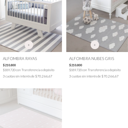
+
+
ALFOMBRA RAYAS
ALFOMBRA NUBES GRIS
$210.800
$210.800
$189.720
con
Transferencia o depósito
$189.720
con
Transferencia o depósito
3
cuotas sin interés de
$70.266,67
3
cuotas sin interés de
$70.266,67