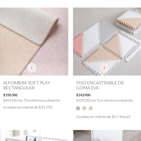
+
+
ALFOMBRA SOFT PLAY
PISO ENCASTRABLE DE
RECTANGULAR
GOMA EVA
$550.500
$143.900
$495.450
con
Transferencia o depósito
$129.510
con
Transferencia o depósito
6
cuotas sin interés de
$91.750
3
cuotas sin interés de
$47.966,67