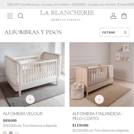
0% OFF transferencia · 6 cuotas sin interés > $450.000 · 3 cuotas sin mínimo · Envío GRATIS a 
0
ALFOMBRAS Y PISOS
FILTRAR
+
+
ALFOMBRA VELOUR
ALFOMBRA FINLANDESA -
PELO CORTO
$850.000
$1.150.000
$765.000
con
Transferencia o depósito
$1.035.000
con
Transferencia o depósito
+1