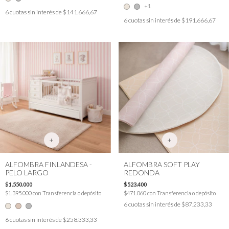
+1
6
cuotas sin interés de
$141.666,67
6
cuotas sin interés de
$191.666,67
+
+
ALFOMBRA FINLANDESA -
ALFOMBRA SOFT PLAY
PELO LARGO
REDONDA
$1.550.000
$523.400
$1.395.000
con
Transferencia o depósito
$471.060
con
Transferencia o depósito
6
cuotas sin interés de
$87.233,33
6
cuotas sin interés de
$258.333,33