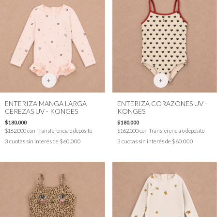
+
+
ENTERIZA MANGA LARGA
ENTERIZA CORAZONES UV -
CEREZAS UV - KONGES
KONGES
$180.000
$180.000
$162.000
con
Transferencia o depósito
$162.000
con
Transferencia o depósito
3
cuotas sin interés de
$60.000
3
cuotas sin interés de
$60.000