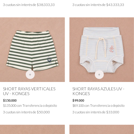
3
cuotas sin interés de
$38.333,33
3
cuotas sin interés de
$43.333,33
+
+
SHORT RAYAS VERTICALES
SHORT RAYAS AZULES UV -
UV - KONGES
KONGES
$150.000
$99.000
$135.000
con
Transferencia o depósito
$89.100
con
Transferencia o depósito
3
cuotas sin interés de
$50.000
3
cuotas sin interés de
$33.000