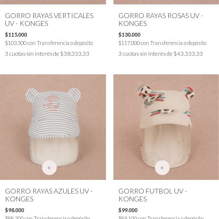
GORRO RAYAS VERTICALES
GORRO RAYAS ROSAS UV -
UV - KONGES
KONGES
$115.000
$130.000
$103.500
con
Transferencia o depósito
$117.000
con
Transferencia o depósito
3
cuotas sin interés de
$38.333,33
3
cuotas sin interés de
$43.333,33
+
+
GORRO RAYAS AZULES UV -
GORRO FUTBOL UV -
KONGES
KONGES
$98.000
$99.000
$88.200
con
Transferencia o depósito
$89.100
con
Transferencia o depósito