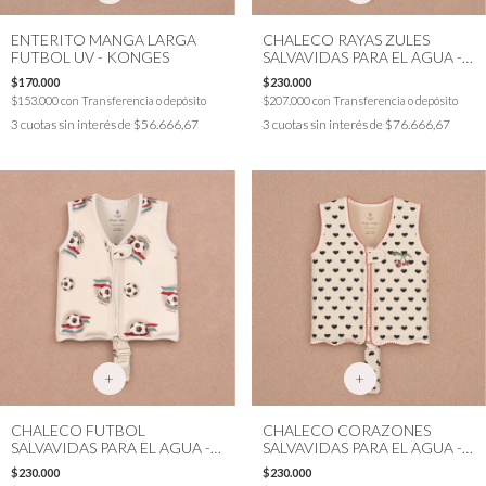
ENTERITO MANGA LARGA
CHALECO RAYAS ZULES
FUTBOL UV - KONGES
SALVAVIDAS PARA EL AGUA -
KONGES
$170.000
$230.000
$153.000
con
Transferencia o depósito
$207.000
con
Transferencia o depósito
3
cuotas sin interés de
$56.666,67
3
cuotas sin interés de
$76.666,67
+
+
CHALECO FUTBOL
CHALECO CORAZONES
SALVAVIDAS PARA EL AGUA -
SALVAVIDAS PARA EL AGUA -
KONGES
KONGES
$230.000
$230.000