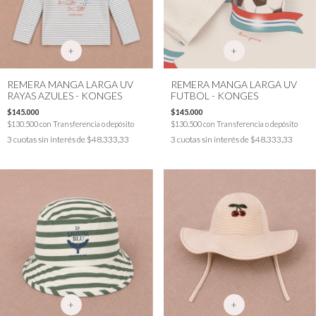
+
+
REMERA MANGA LARGA UV
REMERA MANGA LARGA UV
RAYAS AZULES - KONGES
FUTBOL - KONGES
$145.000
$145.000
$130.500
con
Transferencia o depósito
$130.500
con
Transferencia o depósito
3
cuotas sin interés de
$48.333,33
3
cuotas sin interés de
$48.333,33
+
+