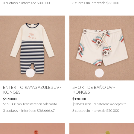
3
cuotas sin interés de
$33.000
3
cuotas sin interés de
$33.000
+
+
ENTERITO RAYAS AZULES UV -
SHORT DE BAÑO UV -
KONGES
KONGES
$170.000
$150.000
$153.000
con
Transferencia o depósito
$135.000
con
Transferencia o depósito
3
cuotas sin interés de
$56.666,67
3
cuotas sin interés de
$50.000