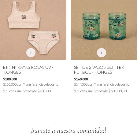
+
+
BIKINI RAYAS ROSAS UV -
SET DE 2 VASOS GLITTER
KONGES
FUTBOL - KONGES
$180.000
$160.000
$162.000
con
Transferencia o depósito
$144.000
con
Transferencia o depósito
3
cuotas sin interés de
$60.000
3
cuotas sin interés de
$53.333,33
Sumate a nuestra comunidad