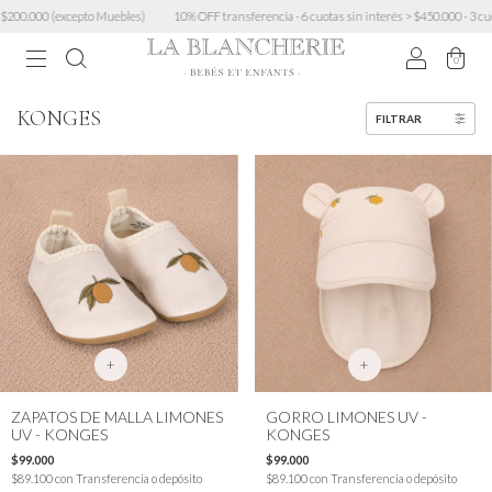
es)
10% OFF transferencia · 6 cuotas sin interés > $450.000 · 3 cuotas sin mínimo · Envío G
0
KONGES
FILTRAR
+
+
ZAPATOS DE MALLA LIMONES
GORRO LIMONES UV -
UV - KONGES
KONGES
$99.000
$99.000
$89.100
con
Transferencia o depósito
$89.100
con
Transferencia o depósito