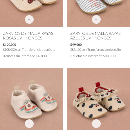
+
+
ZAPATOS DE MALLA RAYAS
ZAPATOS DE MALLA RAYAS
ROSAS UV - KONGES
AZULES UV - KONGES
$120.000
$99.000
$108.000
con
Transferencia o depósito
$89.100
con
Transferencia o depósito
3
cuotas sin interés de
$40.000
3
cuotas sin interés de
$33.000
+
+