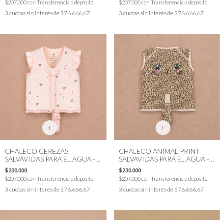
$207.000
con
Transferencia o depósito
$207.000
con
Transferencia o depósito
3
cuotas sin interés de
$76.666,67
3
cuotas sin interés de
$76.666,67
+
+
CHALECO CEREZAS
CHALECO ANIMAL PRINT
SALVAVIDAS PARA EL AGUA -
SALVAVIDAS PARA EL AGUA -
KONGES
KONGES
$230.000
$230.000
$207.000
con
Transferencia o depósito
$207.000
con
Transferencia o depósito
3
cuotas sin interés de
$76.666,67
3
cuotas sin interés de
$76.666,67