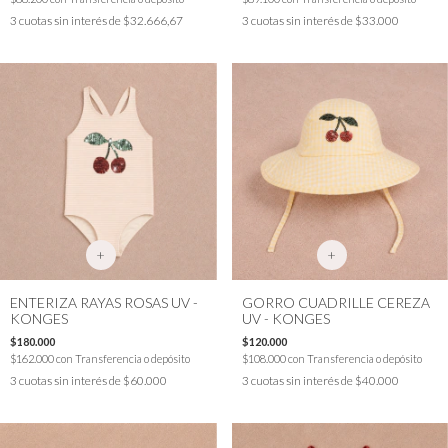
3
cuotas sin interés de
$32.666,67
3
cuotas sin interés de
$33.000
+
+
ENTERIZA RAYAS ROSAS UV -
GORRO CUADRILLE CEREZA
KONGES
UV - KONGES
$180.000
$120.000
$162.000
con
Transferencia o depósito
$108.000
con
Transferencia o depósito
3
cuotas sin interés de
$60.000
3
cuotas sin interés de
$40.000