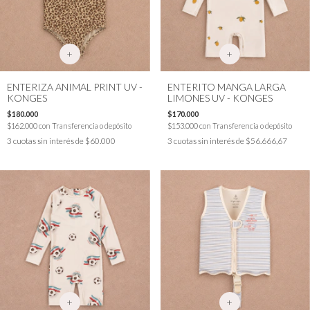
+
+
ENTERIZA ANIMAL PRINT UV -
ENTERITO MANGA LARGA
KONGES
LIMONES UV - KONGES
$180.000
$170.000
$162.000
con
Transferencia o depósito
$153.000
con
Transferencia o depósito
3
cuotas sin interés de
$60.000
3
cuotas sin interés de
$56.666,67
+
+