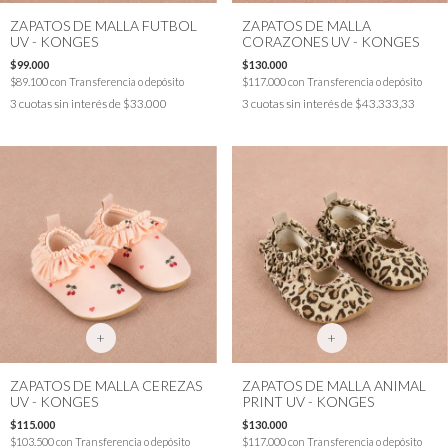
ZAPATOS DE MALLA FUTBOL
ZAPATOS DE MALLA
UV - KONGES
CORAZONES UV - KONGES
$99.000
$130.000
$89.100
con
Transferencia o depósito
$117.000
con
Transferencia o depósito
3
cuotas sin interés de
$33.000
3
cuotas sin interés de
$43.333,33
+
+
ZAPATOS DE MALLA CEREZAS
ZAPATOS DE MALLA ANIMAL
UV - KONGES
PRINT UV - KONGES
$115.000
$130.000
$103.500
con
Transferencia o depósito
$117.000
con
Transferencia o depósito