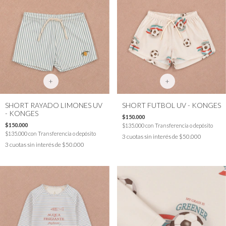
+
+
SHORT RAYADO LIMONES UV
SHORT FUTBOL UV - KONGES
- KONGES
$150.000
$150.000
$135.000
con
Transferencia o depósito
$135.000
con
Transferencia o depósito
3
cuotas sin interés de
$50.000
3
cuotas sin interés de
$50.000