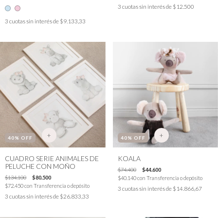
3
cuotas sin interés de
$12.500
3
cuotas sin interés de
$9.133,33
+
+
40
% OFF
40
% OFF
CUADRO SERIE ANIMALES DE
KOALA
PELUCHE CON MOÑO
$74.400
$44.600
$134.100
$80.500
$40.140
con
Transferencia o depósito
$72.450
con
Transferencia o depósito
3
cuotas sin interés de
$14.866,67
3
cuotas sin interés de
$26.833,33