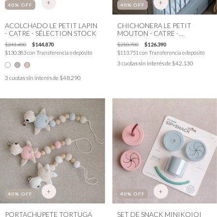
+
+
40
% OFF
40
% OFF
ACOLCHADO LE PETIT LAPIN
CHICHONERA LE PETIT
- CATRE - SÉLECTION STOCK
MOUTON - CATRE -
SÉLECTION STOCK
$241.400
$144.870
$210.700
$126.390
$130.383
con
Transferencia o depósito
$113.751
con
Transferencia o depósito
3
cuotas sin interés de
$42.130
3
cuotas sin interés de
$48.290
+
+
40
% OFF
40
% OFF
PORTACHUPETE TORTUGA
SET DE SNACK MINIKOIOI