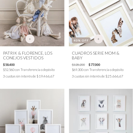
+
+
40
% OFF
PATRIK & FLORENCE, LOS
CUADROS SERIE MOM &
CONEJOS VESTIDOS
BABY
$58.400
$128.200
$77.000
$52.560
con
Transferencia o depósito
$69.300
con
Transferencia o depósito
3
cuotas sin interés de
$19.466,67
3
cuotas sin interés de
$25.666,67