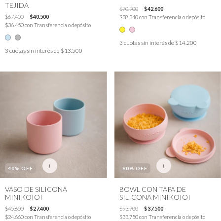
TEJIDA
$70.900
$42.600
$67.400
$40.500
$38.340
con
Transferencia o depósito
$36.450
con
Transferencia o depósito
3
cuotas sin interés de
$14.200
3
cuotas sin interés de
$13.500
+
+
40
% OFF
60
% OFF
VASO DE SILICONA
BOWL CON TAPA DE
MINIKOIOI
SILICONA MINIKOIOI
$45.600
$27.400
$93.700
$37.500
$24.660
con
Transferencia o depósito
$33.750
con
Transferencia o depósito