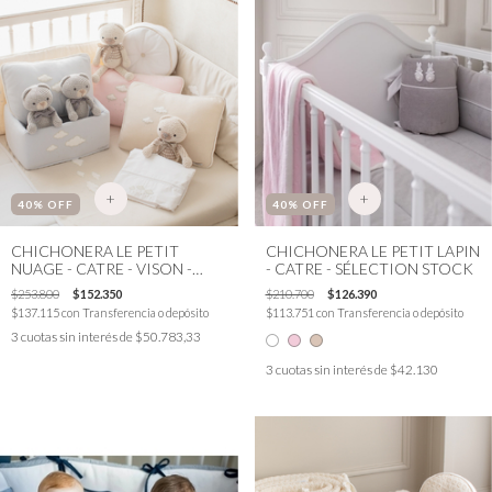
+
+
40
% OFF
40
% OFF
CHICHONERA LE PETIT
CHICHONERA LE PETIT LAPIN
NUAGE - CATRE - VISON -
- CATRE - SÉLECTION STOCK
SÉLECTION STOCK
$253.800
$152.350
$210.700
$126.390
$137.115
con
Transferencia o depósito
$113.751
con
Transferencia o depósito
3
cuotas sin interés de
$50.783,33
3
cuotas sin interés de
$42.130