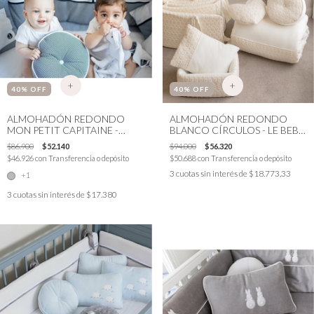
+
+
40
% OFF
40
% OFF
ALMOHADÓN REDONDO
ALMOHADÓN REDONDO
MON PETIT CAPITAINE -
BLANCO CÍRCULOS - LE BEBÉ
SÉLECTION STOCK
EN BRODERIE - SÉLECTION
$86.900
$52.140
$94.000
$56.320
STOCK
$46.926
con
Transferencia o depósito
$50.688
con
Transferencia o depósito
3
cuotas sin interés de
$18.773,33
+1
3
cuotas sin interés de
$17.380