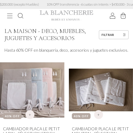
to Muebles)
10% OFF transferencia · 6 cuotas sin interés > $450.000 · 3 cuotas sin mínimo 
0
LA MAISON - DECO, MUEBLES,
FILTRAR
JUGUETES Y ACCESORIOS
Hasta 60% OFF en blanquería, deco, accesorios y juguetes exclusivos.
+
+
40
% OFF
40
% OFF
CAMBIADOR PLACA LE PETIT
CAMBIADOR PLACA LE PETIT