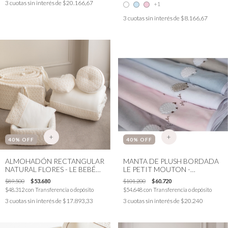
3
cuotas sin interés de
$20.166,67
+1
3
cuotas sin interés de
$8.166,67
+
+
40
% OFF
40
% OFF
ALMOHADÓN RECTANGULAR
MANTA DE PLUSH BORDADA
NATURAL FLORES - LE BEBÉ
LE PETIT MOUTON -
EN BRODERIE - SÉLECTION
SÉLECTION STOCK
$89.500
$53.680
$101.200
$60.720
STOCK
$48.312
con
Transferencia o depósito
$54.648
con
Transferencia o depósito
3
cuotas sin interés de
$17.893,33
3
cuotas sin interés de
$20.240