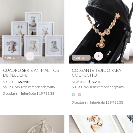
+
+
40
% OFF
40
% OFF
CUADRO SERIE ANIMALITOS
COLGANTE TEJIDO PARA
DE PELUCHE
COCHECITO
$98.700
$59.200
$148.700
$89.200
$53.280
con
Transferencia o depósito
$80.280
con
Transferencia o depósito
3
cuotas sin interés de
$19.733,33
3
cuotas sin interés de
$29.733,33