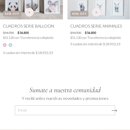
+
+
40
% OFF
40
% OFF
CUADROS SERIE BALLOON
CUADROS SERIE ANIMALES
$94.700
$56.800
$94.700
$56.800
$51.120
con
Transferencia o depósito
$51.120
con
Transferencia o depósito
3
cuotas sin interés de
$18.933,33
3
cuotas sin interés de
$18.933,33
Sumate a nuestra comunidad
Y recibí antes nuestras novedades y promociones