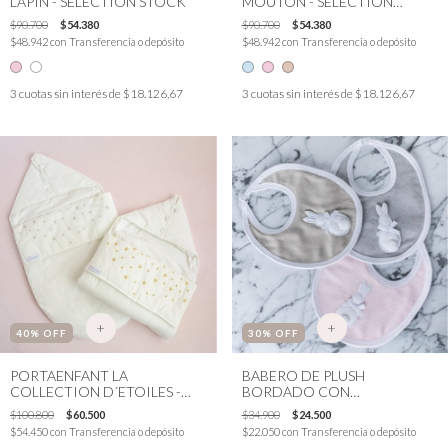
LAPIN - SÉLECTION STOCK
MOUTON - SÉLECTION
STOCK
$90.700
$54.380
$90.700
$54.380
$48.942
con
Transferencia o depósito
$48.942
con
Transferencia o depósito
3
cuotas sin interés de
$18.126,67
3
cuotas sin interés de
$18.126,67
+
+
40
% OFF
30
% OFF
PORTAENFANT LA
BABERO DE PLUSH
COLLECTION D´ETOILES -
BORDADO CON
SÉLECTION STOCK
MICROFIBRA LE PETIT LAPIN
$100.800
$60.500
$34.900
$24.500
- SÉLECTION STOCK
$54.450
con
Transferencia o depósito
$22.050
con
Transferencia o depósito