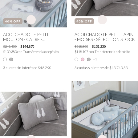
+
+
40
% OFF
40
% OFF
ACOLCHADO LE PETIT
ACOLCHADO LE PETIT LAPIN
MOUTON - CATRE -
- MOISES - SÉLECTION STOCK
SÉLECTION STOCK
$241.400
$144.870
$218.800
$131.230
$130.383
con
Transferencia o depósito
$118.107
con
Transferencia o depósito
+1
3
cuotas sin interés de
$48.290
3
cuotas sin interés de
$43.743,33