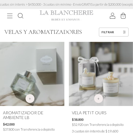
otas sin interés > $450.000 · 3 cuotas sin mínimo · Envío GRATIS a partir de $200.000 (excepto 
0
VELAS Y AROMATIZADORES
FILTRAR
+
+
AROMATIZADOR DE
VELA PETIT OURS
AMBIENTE LB
$58.800
$42.000
$52.920
con
Transferencia o depósito
$37.800
con
Transferencia o depósito
3
cuotas sin interés de
$19.600