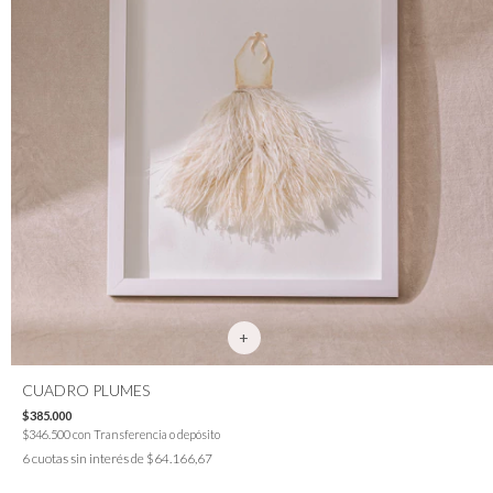
CUADRO PLUMES
$385.000
$346.500
con
Transferencia o depósito
6
cuotas sin interés de
$64.166,67