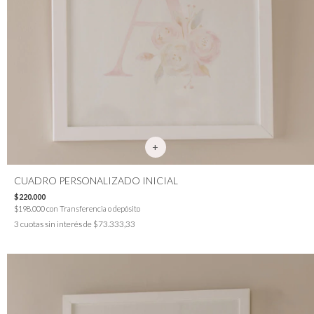
CUADRO PERSONALIZADO INICIAL
$220.000
$198.000
con
Transferencia o depósito
3
cuotas sin interés de
$73.333,33