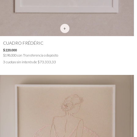
CUADRO FRÉDÉRIC
$220.000
$198.000
con
Transferencia o depósito
3
cuotas sin interés de
$73.333,33