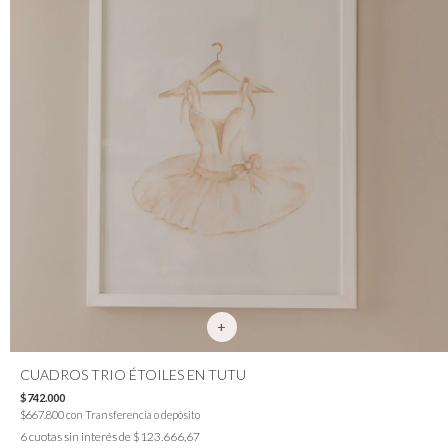
CUADROS TRIO ÉTOILES EN TUTU
$742.000
$667.800
con
Transferencia o depósito
6
cuotas sin interés de
$123.666,67