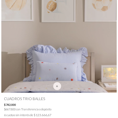
CUADROS TRIO BALLES
$742.000
$667.800
con
Transferencia o depósito
6
cuotas sin interés de
$123.666,67