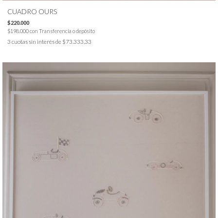
CUADRO OURS
$220.000
$198.000
con
Transferencia o depósito
3
cuotas sin interés de
$73.333,33