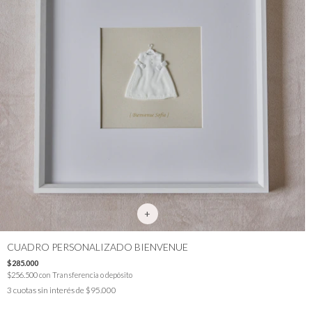
CUADRO PERSONALIZADO BIENVENUE
$285.000
$256.500
con
Transferencia o depósito
3
cuotas sin interés de
$95.000