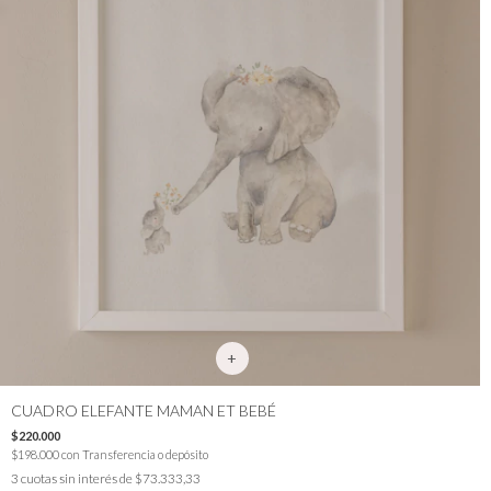
CUADRO ELEFANTE MAMAN ET BEBÉ
$220.000
$198.000
con
Transferencia o depósito
3
cuotas sin interés de
$73.333,33