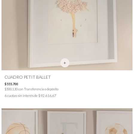
CUADRO PETIT BALLET
$555.700
$500.130
con
Transferencia o depósito
6
cuotas sin interés de
$92.616,67