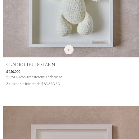
CUADRO TEJIDO LAPIN
$250.000
$225.000
con
Transferencia o depósito
3
cuotas sin interés de
$83.333,33