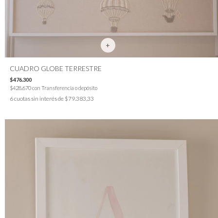
CUADRO GLOBE TERRESTRE
$476.300
$428.670
con
Transferencia o depósito
6
cuotas sin interés de
$79.383,33