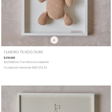
CUADRO TEJIDO OURS
$250.000
$225.000
con
Transferencia o depósito
3
cuotas sin interés de
$83.333,33