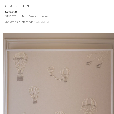
CUADRO SURI
$220.000
$198.000
con
Transferencia o depósito
3
cuotas sin interés de
$73.333,33