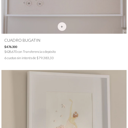
CUADRO BUGATIN
$476.300
$428.670
con
Transferencia o depósito
6
cuotas sin interés de
$79.383,33