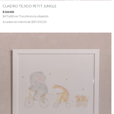
CUADRO TEJIDO PETIT JUNGLE
$524.000
$471.600
con
Transferencia o depósito
6
cuotas sin interés de
$87.333,33