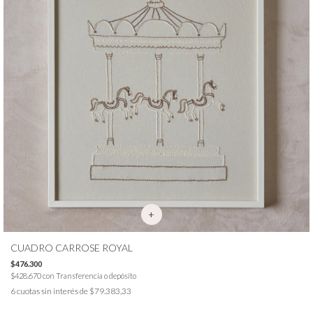
CUADRO CARROSE ROYAL
$476.300
$428.670
con
Transferencia o depósito
6
cuotas sin interés de
$79.383,33