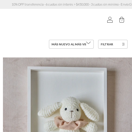
interés > $450.000 · 3 cuotas sin mínimo · Envío GRATIS a partir de $200.000 (excepto Muebles)
0
FILTRAR