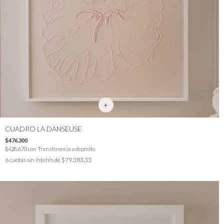
CUADRO LA DANSEUSE
$476.300
$428.670
con
Transferencia o depósito
6
cuotas sin interés de
$79.383,33