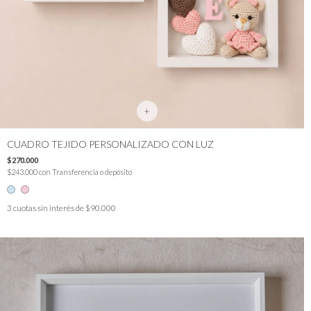
+
CUADRO TEJIDO PERSONALIZADO CON LUZ
$270.000
$243.000
con
Transferencia o depósito
3
cuotas sin interés de
$90.000