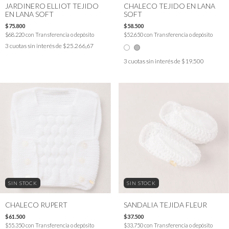
JARDINERO ELLIOT TEJIDO
CHALECO TEJIDO EN LANA
EN LANA SOFT
SOFT
$75.800
$58.500
$68.220
con
Transferencia o depósito
$52.650
con
Transferencia o depósito
3
cuotas sin interés de
$25.266,67
3
cuotas sin interés de
$19.500
SIN STOCK
SIN STOCK
CHALECO RUPERT
SANDALIA TEJIDA FLEUR
$61.500
$37.500
$55.350
con
Transferencia o depósito
$33.750
con
Transferencia o depósito