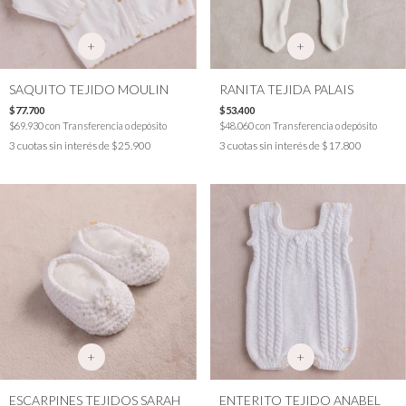
+
+
SAQUITO TEJIDO MOULIN
RANITA TEJIDA PALAIS
$77.700
$53.400
$69.930
con
Transferencia o depósito
$48.060
con
Transferencia o depósito
3
cuotas sin interés de
$25.900
3
cuotas sin interés de
$17.800
+
+
ESCARPINES TEJIDOS SARAH
ENTERITO TEJIDO ANABEL