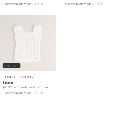
3
cuotas sin interés de
$20.500
3
cuotas sin interés de
$12.500
SIN STOCK
CHALECO YVONNE
$45.000
$40.500
con
Transferencia o depósito
3
cuotas sin interés de
$15.000