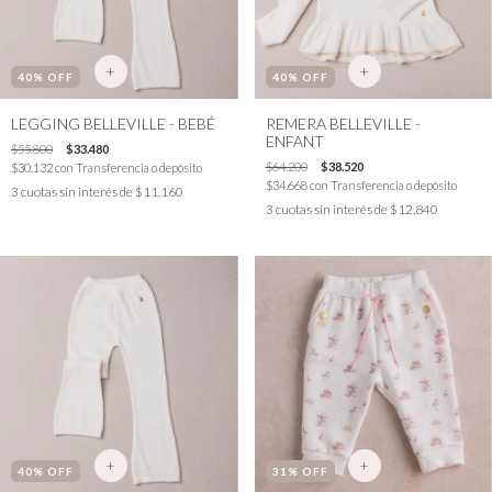
+
+
40
% OFF
40
% OFF
LEGGING BELLEVILLE - BEBÉ
REMERA BELLEVILLE -
ENFANT
$55.800
$33.480
$64.200
$38.520
$30.132
con
Transferencia o depósito
$34.668
con
Transferencia o depósito
3
cuotas sin interés de
$11.160
3
cuotas sin interés de
$12.840
+
+
40
% OFF
31
% OFF