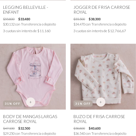
LEGGING BELLEVILLE -
JOGGER DE FRISA CARROSE
ENFANT
ROYAL
$55.800
$33.480
$55.500
$38.300
$30.132
con
Transferencia o depósito
$34.470
con
Transferencia o depósito
3
cuotas sin interés de
$11.160
3
cuotas sin interés de
$12.766,67
+
+
31
% OFF
31
% OFF
BODY DE MANGAS LARGAS
BUZO DE FRISA CARROSE
CARROSE ROYAL
ROYAL
$47.100
$32.500
$58.800
$40.600
$29.250
con
Transferencia o depósito
$36.540
con
Transferencia o depósito