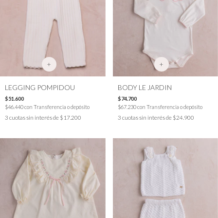
+
+
LEGGING POMPIDOU
BODY LE JARDIN
$51.600
$74.700
$46.440
con
Transferencia o depósito
$67.230
con
Transferencia o depósito
3
cuotas sin interés de
$17.200
3
cuotas sin interés de
$24.900