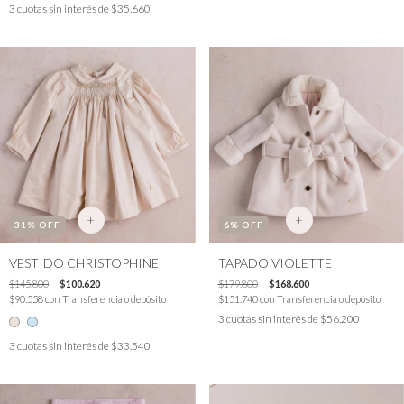
3
cuotas sin interés de
$35.660
+
+
31
% OFF
6
% OFF
VESTIDO CHRISTOPHINE
TAPADO VIOLETTE
$145.800
$100.620
$179.800
$168.600
$90.558
con
Transferencia o depósito
$151.740
con
Transferencia o depósito
3
cuotas sin interés de
$56.200
3
cuotas sin interés de
$33.540