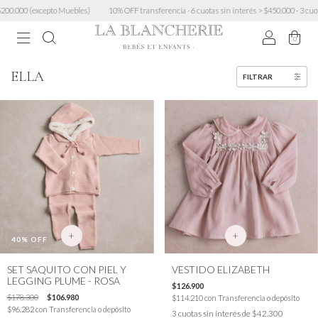
uebles)
10% OFF transferencia · 6 cuotas sin interés > $450.000 · 3 cuotas sin mínimo · En
0
ELLA
FILTRAR
+
+
40
% OFF
SET SAQUITO CON PIEL Y
VESTIDO ELIZABETH
LEGGING PLUME - ROSA
$126.900
$178.300
$106.980
$114.210
con
Transferencia o depósito
$96.282
con
Transferencia o depósito
3
cuotas sin interés de
$42.300