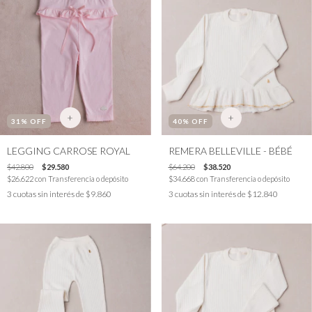
+
+
31
% OFF
40
% OFF
LEGGING CARROSE ROYAL
REMERA BELLEVILLE - BÉBÉ
$42.800
$29.580
$64.200
$38.520
$26.622
con
Transferencia o depósito
$34.668
con
Transferencia o depósito
3
cuotas sin interés de
$9.860
3
cuotas sin interés de
$12.840