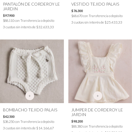
PANTALÓN DE CORDEROY LE
VESTIDO TEJIDO PALAIS
JARDIN
$76.300
$97.900
$68.670
con
Transferencia o depósito
$88.110
con
Transferencia o depósito
3
cuotas sin interés de
$25.433,33
3
cuotas sin interés de
$32.633,33
+
+
BOMBACHO TEJIDO PALAIS
JUMPER DE CORDEROY LE
JARDIN
$42.500
$98.200
$38.250
con
Transferencia o depósito
$88.380
con
Transferencia o depósito
3
cuotas sin interés de
$14.166,67