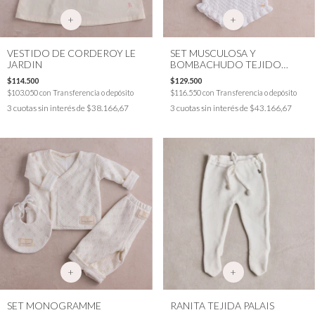
+
+
VESTIDO DE CORDEROY LE
SET MUSCULOSA Y
JARDIN
BOMBACHUDO TEJIDO
SARAH
$114.500
$129.500
$103.050
con
Transferencia o depósito
$116.550
con
Transferencia o depósito
3
cuotas sin interés de
$38.166,67
3
cuotas sin interés de
$43.166,67
+
+
SET MONOGRAMME
RANITA TEJIDA PALAIS