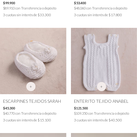
$99.900
$53.400
$89.910
con
Transferencia o depósito
$48.060
con
Transferencia o depósito
3
cuotas sin interés de
$33.300
3
cuotas sin interés de
$17.800
+
+
ESCARPINES TEJIDOS SARAH
ENTERITO TEJIDO ANABEL
$45.300
$121.500
$40.770
con
Transferencia o depósito
$109.350
con
Transferencia o depósito
3
cuotas sin interés de
$15.100
3
cuotas sin interés de
$40.500