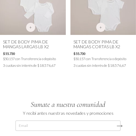
+
+
SET DE BODY PIMA DE
SET DE BODY PIMA DE
MANGAS LARGAS LB X2
MANGAS CORTAS LB X2
$55.730
$55.730
$50.157
con
Transferencia o depósito
$50.157
con
Transferencia o depósito
3
cuotas sin interés de
$18.576,67
3
cuotas sin interés de
$18.576,67
Sumate a nuestra comunidad
Y recibí antes nuestras novedades y promociones