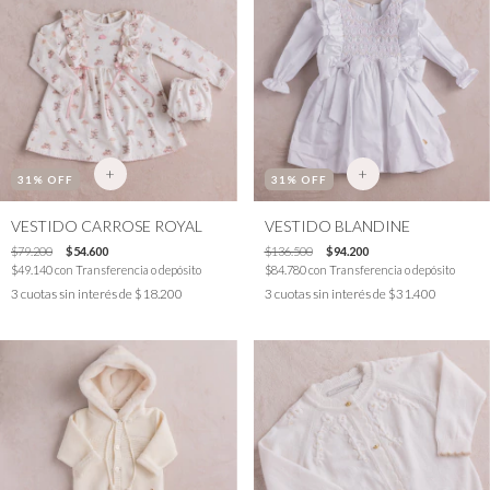
+
+
31
% OFF
31
% OFF
VESTIDO CARROSE ROYAL
VESTIDO BLANDINE
$79.200
$54.600
$136.500
$94.200
$49.140
con
Transferencia o depósito
$84.780
con
Transferencia o depósito
3
cuotas sin interés de
$18.200
3
cuotas sin interés de
$31.400