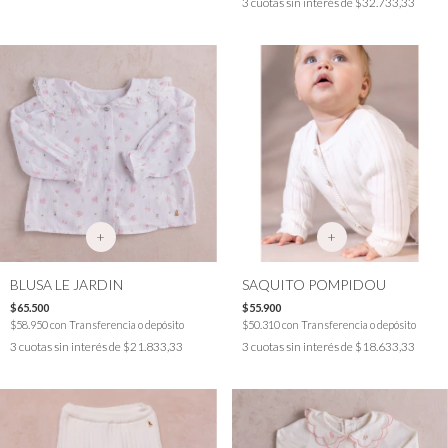
3
cuotas sin interés de
$32.733,33
+
+
BLUSA LE JARDIN
SAQUITO POMPIDOU
$65.500
$55.900
$58.950
con
Transferencia o depósito
$50.310
con
Transferencia o depósito
3
cuotas sin interés de
$21.833,33
3
cuotas sin interés de
$18.633,33