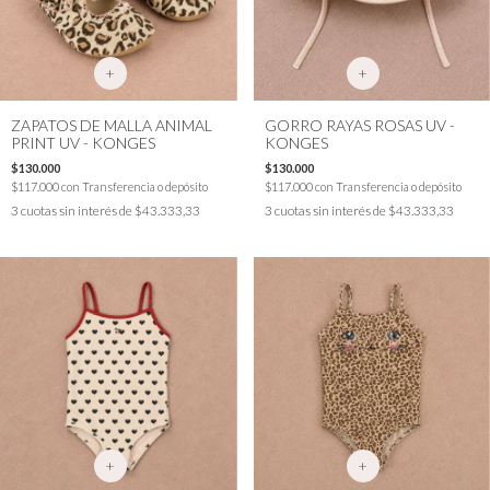
+
+
ZAPATOS DE MALLA ANIMAL
GORRO RAYAS ROSAS UV -
PRINT UV - KONGES
KONGES
$130.000
$130.000
$117.000
con
Transferencia o depósito
$117.000
con
Transferencia o depósito
3
cuotas sin interés de
$43.333,33
3
cuotas sin interés de
$43.333,33
+
+