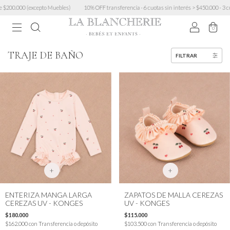
0 (excepto Muebles)
10% OFF transferencia · 6 cuotas sin interés > $450.000 · 3 cuotas sin
0
TRAJE DE BAÑO
FILTRAR
+
+
ENTERIZA MANGA LARGA
ZAPATOS DE MALLA CEREZAS
CEREZAS UV - KONGES
UV - KONGES
$180.000
$115.000
$162.000
con
Transferencia o depósito
$103.500
con
Transferencia o depósito