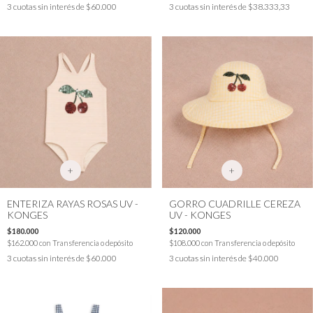
3
cuotas sin interés de
$60.000
3
cuotas sin interés de
$38.333,33
+
+
ENTERIZA RAYAS ROSAS UV -
GORRO CUADRILLE CEREZA
KONGES
UV - KONGES
$180.000
$120.000
$162.000
con
Transferencia o depósito
$108.000
con
Transferencia o depósito
3
cuotas sin interés de
$60.000
3
cuotas sin interés de
$40.000