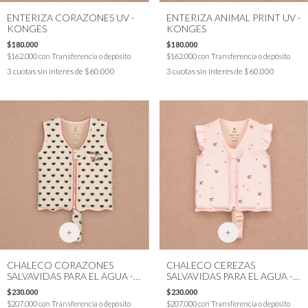
ENTERIZA CORAZONES UV -
ENTERIZA ANIMAL PRINT UV -
KONGES
KONGES
$180.000
$180.000
$162.000
con
Transferencia o depósito
$162.000
con
Transferencia o depósito
3
cuotas sin interés de
$60.000
3
cuotas sin interés de
$60.000
+
+
CHALECO CORAZONES
CHALECO CEREZAS
SALVAVIDAS PARA EL AGUA -
SALVAVIDAS PARA EL AGUA -
KONGES
KONGES
$230.000
$230.000
$207.000
con
Transferencia o depósito
$207.000
con
Transferencia o depósito