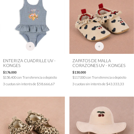
+
+
ENTERIZA CUADRILLE UV -
ZAPATOS DE MALLA
KONGES
CORAZONES UV - KONGES
$176.000
$130.000
$158.400
con
Transferencia o depósito
$117.000
con
Transferencia o depósito
3
cuotas sin interés de
$58.666,67
3
cuotas sin interés de
$43.333,33