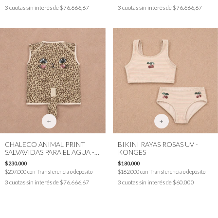
3
cuotas sin interés de
$76.666,67
3
cuotas sin interés de
$76.666,67
+
+
CHALECO ANIMAL PRINT
BIKINI RAYAS ROSAS UV -
SALVAVIDAS PARA EL AGUA -
KONGES
KONGES
$230.000
$180.000
$207.000
con
Transferencia o depósito
$162.000
con
Transferencia o depósito
3
cuotas sin interés de
$76.666,67
3
cuotas sin interés de
$60.000