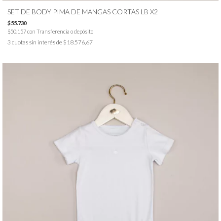
SET DE BODY PIMA DE MANGAS CORTAS LB X2
$55.730
$50.157
con
Transferencia o depósito
3
cuotas sin interés de
$18.576,67