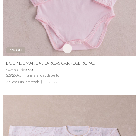
+
31
% OFF
BODY DE MANGAS LARGAS CARROSE ROYAL
$47.100
$32.500
$29.250
con
Transferencia o depósito
3
cuotas sin interés de
$10.833,33