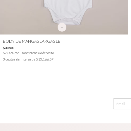
+
BODY DE MANGAS LARGAS LB
$30.500
$27.450
con
Transferencia o depósito
3
cuotas sin interés de
$10.166,67