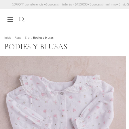
6 cuotas sin interés > $450.000 · 3 cuotas sin mínimo · Envío GRATIS a partir de $200.000 (exc
Inicio
.
Ropa
.
Ella
.
Bodies y blusas
BODIES Y BLUSAS