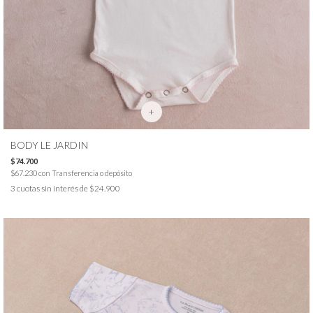
+
BODY LE JARDIN
$74.700
$67.230
con
Transferencia o depósito
3
cuotas sin interés de
$24.900