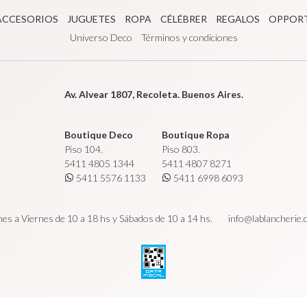
ACCESORIOS
JUGUETES
ROPA
CÉLÉBRER
REGALOS
OPPOR
Universo Deco
Términos y condiciones
Av. Alvear 1807, Recoleta. Buenos Aires.
Boutique Deco
Boutique Ropa
Piso 104.
Piso 803.
5411 4805 1344
5411 4807 8271
5411 5576 1133
5411 6998 6093
es a Viernes de 10 a 18 hs y Sábados de 10 a 14 hs.
info@lablancherie