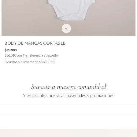
+
BODY DE MANGAS CORTAS LB
$28.900
$26.010
con
Transferencia o depósito
3
cuotas sin interés de
$9.633,33
Sumate a nuestra comunidad
Y recibí antes nuestras novedades y promociones