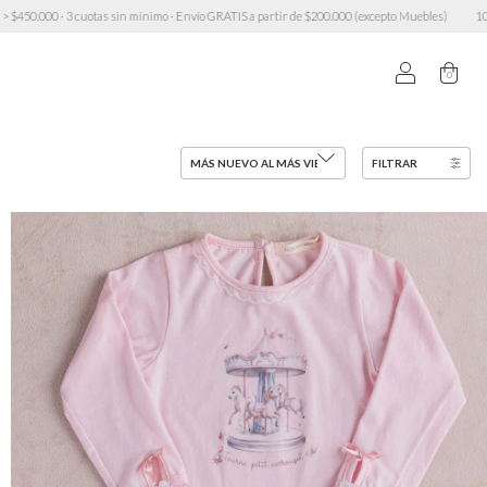
o · Envío GRATIS a partir de $200.000 (excepto Muebles)
10% OFF transferencia · 6 cuotas s
0
FILTRAR