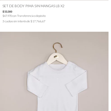
SET DE BODY PIMA SIN MANGAS LB X2
$53.300
$47.970
con
Transferencia o depósito
3
cuotas sin interés de
$17.766,67