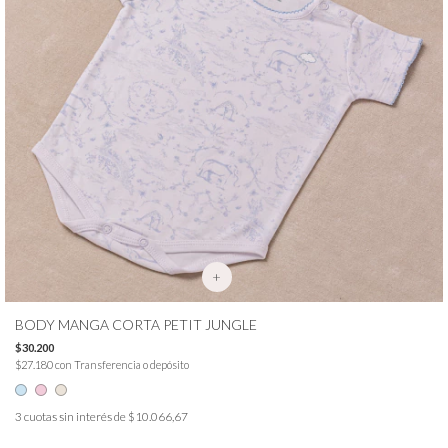
+
BODY MANGA CORTA PETIT JUNGLE
$30.200
$27.180
con
Transferencia o depósito
3
cuotas sin interés de
$10.066,67