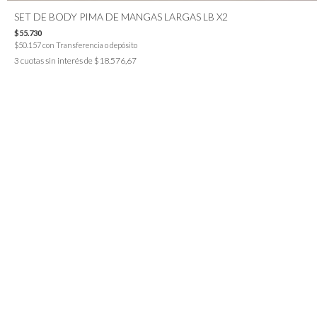
SET DE BODY PIMA DE MANGAS LARGAS LB X2
$55.730
$50.157
con
Transferencia o depósito
3
cuotas sin interés de
$18.576,67