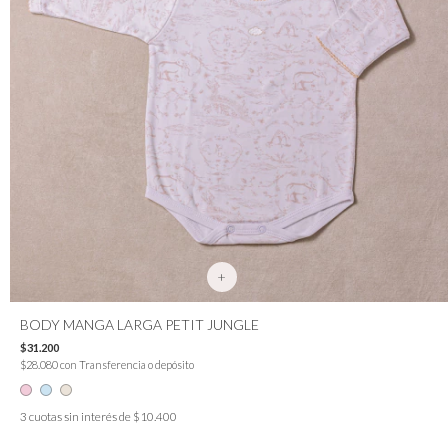
+
BODY MANGA LARGA PETIT JUNGLE
$31.200
$28.080
con
Transferencia o depósito
3
cuotas sin interés de
$10.400