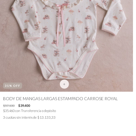
+
31
% OFF
BODY DE MANGAS LARGAS ESTAMPADO CARROSE ROYAL
$57.100
$39.400
$35.460
con
Transferencia o depósito
3
cuotas sin interés de
$13.133,33