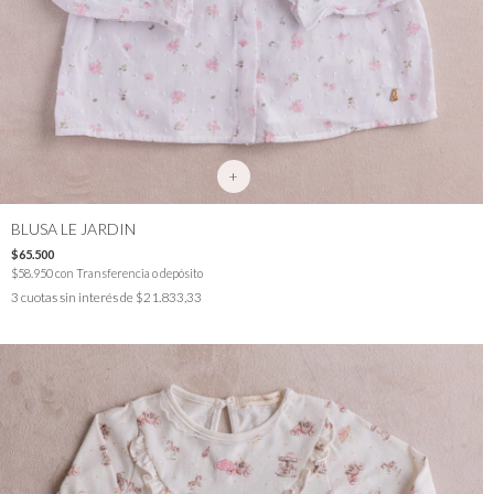
+
BLUSA LE JARDIN
$65.500
$58.950
con
Transferencia o depósito
3
cuotas sin interés de
$21.833,33