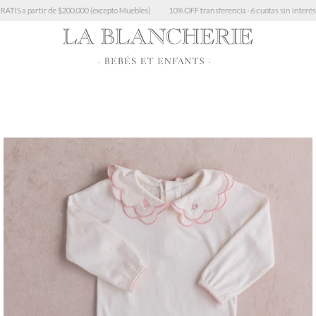
epto Muebles)
10% OFF transferencia · 6 cuotas sin interés > $450.000 · 3 cuotas sin mínim