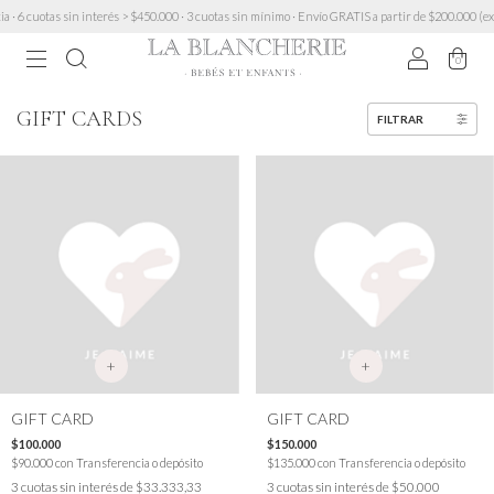
 6 cuotas sin interés > $450.000 · 3 cuotas sin mínimo · Envío GRATIS a partir de $200.000 (ex
0
GIFT CARDS
FILTRAR
+
+
GIFT CARD
GIFT CARD
$100.000
$150.000
$90.000
con
Transferencia o depósito
$135.000
con
Transferencia o depósito
3
cuotas sin interés de
$33.333,33
3
cuotas sin interés de
$50.000