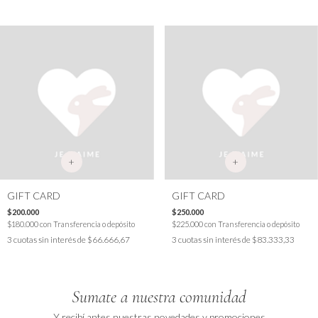
+
+
GIFT CARD
GIFT CARD
$200.000
$250.000
$180.000
con
Transferencia o depósito
$225.000
con
Transferencia o depósito
3
cuotas sin interés de
$66.666,67
3
cuotas sin interés de
$83.333,33
Sumate a nuestra comunidad
Y recibí antes nuestras novedades y promociones