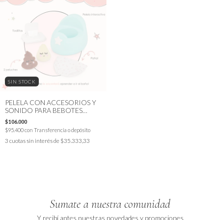
SIN STOCK
PELELA CON ACCESORIOS Y
SONIDO PARA BEBOTES
LULLABABY
$106.000
$95.400
con
Transferencia o depósito
3
cuotas sin interés de
$35.333,33
Sumate a nuestra comunidad
Y recibí antes nuestras novedades y promociones