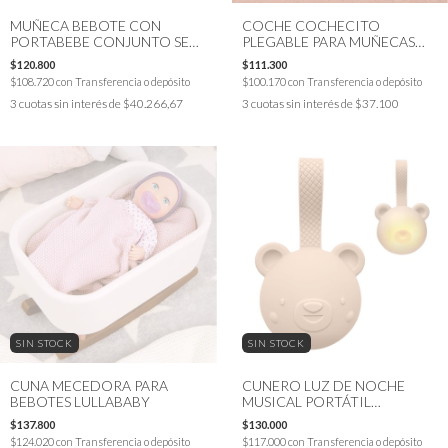
MUÑECA BEBOTE CON
COCHE COCHECITO
PORTABEBE CONJUNTO SET
PLEGABLE PARA MUÑECAS
LULLABABY
BEBOTES - LULLABABY
$120.800
$111.300
$108.720
con
Transferencia o depósito
$100.170
con
Transferencia o depósito
3
cuotas sin interés de
$40.266,67
3
cuotas sin interés de
$37.100
SIN STOCK
SIN STOCK
CUNA MECEDORA PARA
CUNERO LUZ DE NOCHE
BEBOTES LULLABABY
MUSICAL PORTÁTIL
RECARGABLE TAF TOYS
$137.800
$130.000
$124.020
con
Transferencia o depósito
$117.000
con
Transferencia o depósito