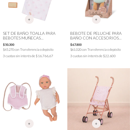
SET DE BAÑO TOALLA PARA
BEBOTE DE PELUCHE PARA
BEBOTES MUÑECAS
BAÑO CON ACCESORIOS
LULLABABY
LULLABABY
$50.300
$67.800
$45.270
con
Transferencia o depósito
$61.020
con
Transferencia o depósito
3
cuotas sin interés de
$16.766,67
3
cuotas sin interés de
$22.600