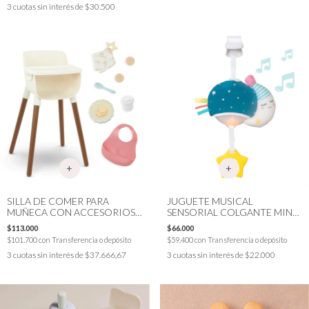
3
cuotas sin interés de
$30.500
SILLA DE COMER PARA
JUGUETE MUSICAL
MUÑECA CON ACCESORIOS
SENSORIAL COLGANTE MINI
LULLABABY
LUNA LUCES TAF TOYS
$113.000
$66.000
$101.700
con
Transferencia o depósito
$59.400
con
Transferencia o depósito
3
cuotas sin interés de
$37.666,67
3
cuotas sin interés de
$22.000