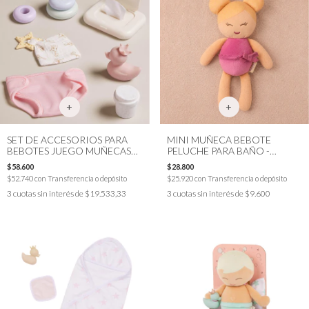
SET DE ACCESORIOS PARA
MINI MUÑECA BEBOTE
BEBOTES JUEGO MUÑECAS
PELUCHE PARA BAÑO -
LULLABABY
LULLABABY
$58.600
$28.800
$52.740
con
Transferencia o depósito
$25.920
con
Transferencia o depósito
3
cuotas sin interés de
$19.533,33
3
cuotas sin interés de
$9.600