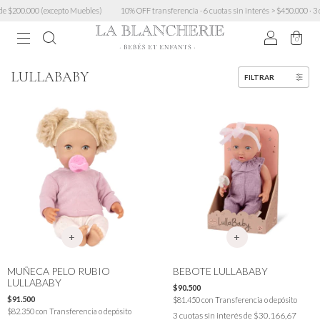
.000 (excepto Muebles)
10% OFF transferencia · 6 cuotas sin interés > $450.000 · 3 cuotas 
0
LULLABABY
FILTRAR
MUÑECA PELO RUBIO
BEBOTE LULLABABY
LULLABABY
$90.500
$91.500
$81.450
con
Transferencia o depósito
$82.350
con
Transferencia o depósito
3
cuotas sin interés de
$30.166,67