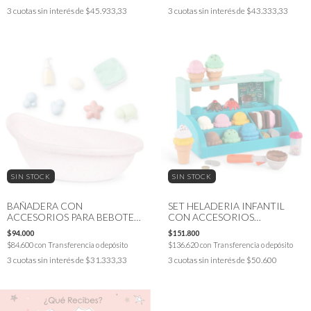
3
cuotas sin interés de
$45.933,33
3
cuotas sin interés de
$43.333,33
SIN STOCK
SIN STOCK
BAÑADERA CON
SET HELADERIA INFANTIL
ACCESORIOS PARA BEBOTES
CON ACCESORIOS
LULLABABY
DIDÁCTICOS BATTAT
$94.000
$151.800
$84.600
con
Transferencia o depósito
$136.620
con
Transferencia o depósito
3
cuotas sin interés de
$31.333,33
3
cuotas sin interés de
$50.600