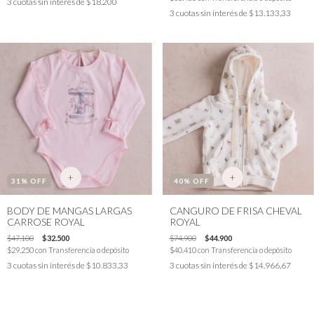
3
cuotas sin interés de
$18.200
3
cuotas sin interés de
$13.133,33
+
+
31
% OFF
40
% OFF
BODY DE MANGAS LARGAS
CANGURO DE FRISA CHEVAL
CARROSE ROYAL
ROYAL
$47.100
$32.500
$74.900
$44.900
$29.250
con
Transferencia o depósito
$40.410
con
Transferencia o depósito
3
cuotas sin interés de
$10.833,33
3
cuotas sin interés de
$14.966,67