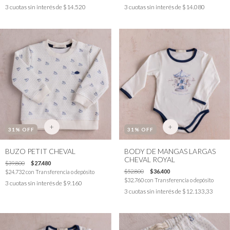
3
cuotas sin interés de
$14.520
3
cuotas sin interés de
$14.080
+
+
31
% OFF
31
% OFF
BUZO PETIT CHEVAL
BODY DE MANGAS LARGAS
CHEVAL ROYAL
$39.800
$27.480
$52.800
$36.400
$24.732
con
Transferencia o depósito
$32.760
con
Transferencia o depósito
3
cuotas sin interés de
$9.160
3
cuotas sin interés de
$12.133,33