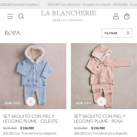
to Muebles)
10% OFF transferencia · 6 cuotas sin interés > $450.000 · 3 cuotas sin mínimo ·
0
ROPA
FILTRAR
+
+
40
% OFF
40
% OFF
SET SAQUITO CON PIEL Y
SET SAQUITO CON PIEL Y
LEGGING PLUME - CELESTE
LEGGING PLUME - ROSA
$178.300
$106.980
$178.300
$106.980
$96.282
con
Transferencia o depósito
$96.282
con
Transferencia o depósito