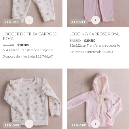
+
+
31
% OFF
31
% OFF
JOGGER DE FRISA CARROSE
LEGGING CARROSE ROYAL
ROYAL
$42.800
$29.580
$55.500
$38.300
$26.622
con
Transferencia o depósito
$34.470
con
Transferencia o depósito
3
cuotas sin interés de
$9.860
3
cuotas sin interés de
$12.766,67
+
+
31
% OFF
31
% OFF