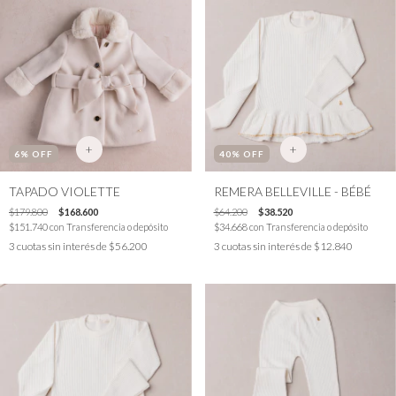
+
+
6
% OFF
40
% OFF
TAPADO VIOLETTE
REMERA BELLEVILLE - BÉBÉ
$179.800
$168.600
$64.200
$38.520
$151.740
con
Transferencia o depósito
$34.668
con
Transferencia o depósito
3
cuotas sin interés de
$56.200
3
cuotas sin interés de
$12.840