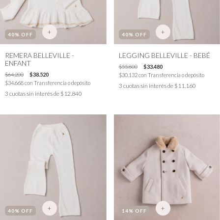
+
+
40
% OFF
40
% OFF
REMERA BELLEVILLE -
LEGGING BELLEVILLE - BEBÉ
ENFANT
$55.800
$33.480
$64.200
$38.520
$30.132
con
Transferencia o depósito
$34.668
con
Transferencia o depósito
3
cuotas sin interés de
$11.160
3
cuotas sin interés de
$12.840
+
+
40
% OFF
14
% OFF