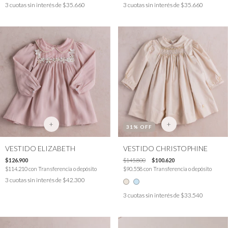
3
cuotas sin interés de
$35.660
3
cuotas sin interés de
$35.660
+
+
31
% OFF
VESTIDO ELIZABETH
VESTIDO CHRISTOPHINE
$126.900
$145.800
$100.620
$114.210
con
Transferencia o depósito
$90.558
con
Transferencia o depósito
3
cuotas sin interés de
$42.300
3
cuotas sin interés de
$33.540