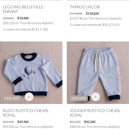
LEGGING BELLEVILLE -
TAPADO JACOB
ENFANT
$174.800
$150.820
$55.800
$33.480
$135.738
con
Transferencia o depósito
$30.132
con
Transferencia o depósito
3
cuotas sin interés de
$50.273,33
3
cuotas sin interés de
$11.160
+
+
31
% OFF
31
% OFF
BUZO RÚSTICO CHEVAL
JOGGER RÚSTICO CHEVAL
ROYAL
ROYAL
$63.100
$43.560
$61.200
$42.240
$39.204
con
Transferencia o depósito
$38.016
con
Transferencia o depósito