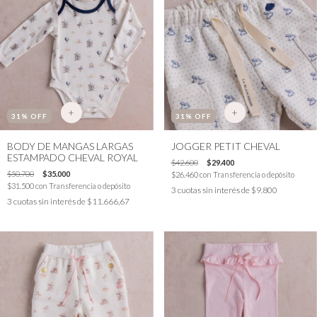
+
+
31
% OFF
31
% OFF
BODY DE MANGAS LARGAS
JOGGER PETIT CHEVAL
ESTAMPADO CHEVAL ROYAL
$42.600
$29.400
$50.700
$35.000
$26.460
con
Transferencia o depósito
$31.500
con
Transferencia o depósito
3
cuotas sin interés de
$9.800
3
cuotas sin interés de
$11.666,67