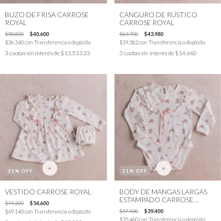
BUZO DE FRISA CARROSE
CANGURO DE RÚSTICO
ROYAL
CARROSE ROYAL
$58.800
$40.600
$63.700
$43.980
$36.540
con
Transferencia o depósito
$39.582
con
Transferencia o depósito
3
cuotas sin interés de
$13.533,33
3
cuotas sin interés de
$14.660
+
+
31
% OFF
31
% OFF
VESTIDO CARROSE ROYAL
BODY DE MANGAS LARGAS
ESTAMPADO CARROSE
$79.200
$54.600
ROYAL
$57.100
$39.400
$49.140
con
Transferencia o depósito
$35.460
con
Transferencia o depósito