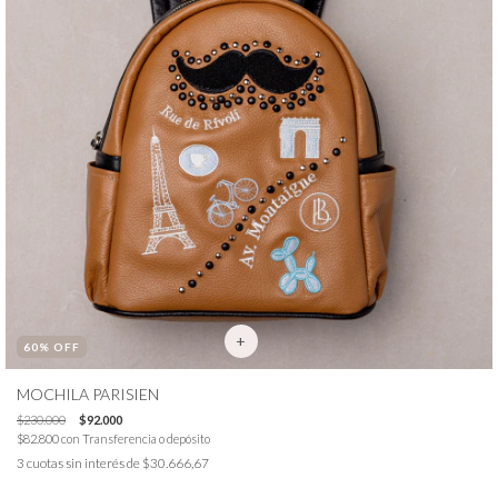
60
% OFF
MOCHILA PARISIEN
$230.000
$92.000
$82.800
con
Transferencia o depósito
3
cuotas sin interés de
$30.666,67