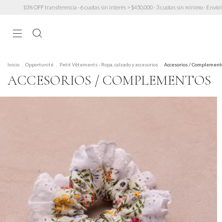
 · 6 cuotas sin interés > $450.000 · 3 cuotas sin mínimo · Envío GRATIS a partir de $200.000 (e
Inicio
.
Opportunité
.
Petit Vêtements - Ropa, calzado y accesorios
.
Accesorios / Complement
ACCESORIOS / COMPLEMENTOS