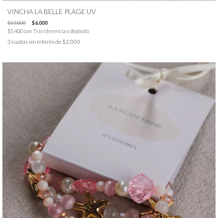
VINCHA LA BELLE PLAGE UV
$15.000
$6.000
$5.400
con
Transferencia o depósito
3
cuotas sin interés de
$2.000