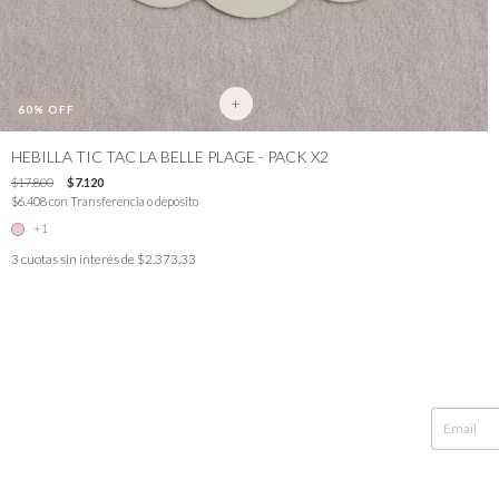
+
60
% OFF
HEBILLA TIC TAC LA BELLE PLAGE - PACK X2
$17.800
$7.120
$6.408
con
Transferencia o depósito
+1
3
cuotas sin interés de
$2.373,33