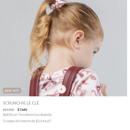
60
% OFF
SCRUNCHIE LE CLÉ
$19.100
$7.640
$6.876
con
Transferencia o depósito
3
cuotas sin interés de
$2.546,67