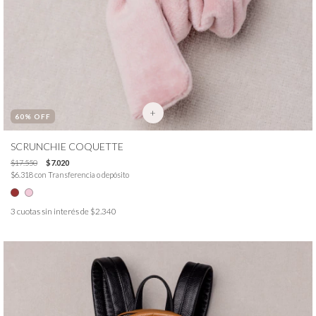
+
60
% OFF
SCRUNCHIE COQUETTE
$17.550
$7.020
$6.318
con
Transferencia o depósito
3
cuotas sin interés de
$2.340