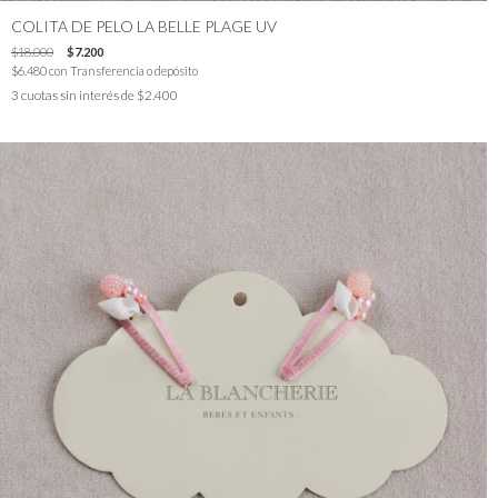
COLITA DE PELO LA BELLE PLAGE UV
$18.000
$7.200
$6.480
con
Transferencia o depósito
3
cuotas sin interés de
$2.400