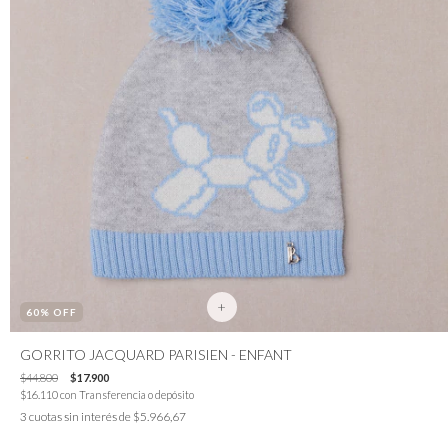
+
60
% OFF
GORRITO JACQUARD PARISIEN - ENFANT
$44.800
$17.900
$16.110
con
Transferencia o depósito
3
cuotas sin interés de
$5.966,67