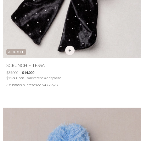
60
% OFF
SCRUNCHIE TESSA
$35.000
$14.000
$12.600
con
Transferencia o depósito
3
cuotas sin interés de
$4.666,67