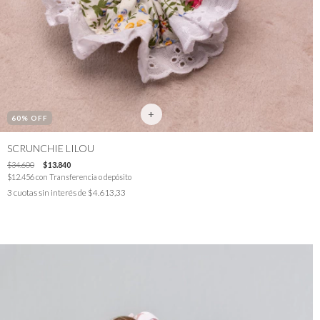
60
% OFF
SCRUNCHIE LILOU
$34.600
$13.840
$12.456
con
Transferencia o depósito
3
cuotas sin interés de
$4.613,33