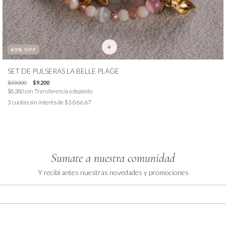
60
% OFF
SET DE PULSERAS LA BELLE PLAGE
$23.000
$9.200
$8.280
con
Transferencia o depósito
3
cuotas sin interés de
$3.066,67
Sumate a nuestra comunidad
Y recibí antes nuestras novedades y promociones