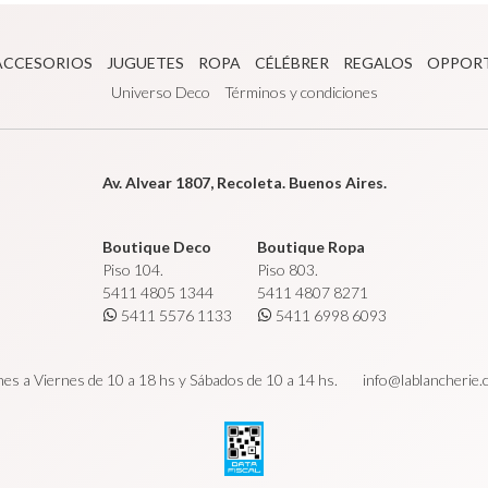
ACCESORIOS
JUGUETES
ROPA
CÉLÉBRER
REGALOS
OPPOR
Universo Deco
Términos y condiciones
Av. Alvear 1807, Recoleta. Buenos Aires.
Boutique Deco
Boutique Ropa
Piso 104.
Piso 803.
5411 4805 1344
5411 4807 8271
5411 5576 1133
5411 6998 6093
es a Viernes de 10 a 18 hs y Sábados de 10 a 14 hs.
info@lablancherie