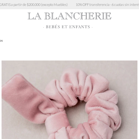
xcepto Muebles)
10% OFF transferencia · 6 cuotas sin interés > $450.000 · 3 cuotas sin mín
os