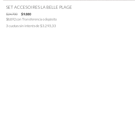
SET ACCESOIRES LA BELLE PLAGE
$24.700
$9.880
$8.892
con
Transferencia o depósito
3
cuotas sin interés de
$3.293,33