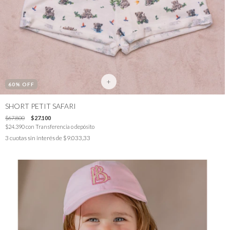
+
60
% OFF
SHORT PETIT SAFARI
$67.800
$27.100
$24.390
con
Transferencia o depósito
3
cuotas sin interés de
$9.033,33