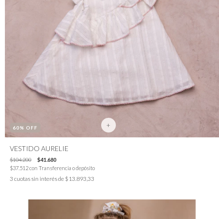
+
60
% OFF
VESTIDO AURELIE
$104.200
$41.680
$37.512
con
Transferencia o depósito
3
cuotas sin interés de
$13.893,33