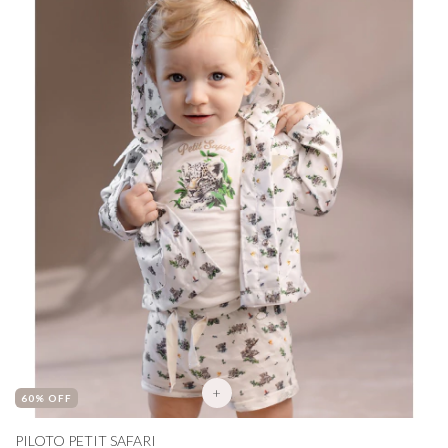
+
60
% OFF
PILOTO PETIT SAFARI