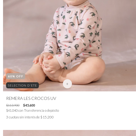
60
% OFF
+
SELECTION D'ETE
REMERA LES CROCOS UV
$113.900
$45.600
$41.040
con
Transferencia o depósito
3
cuotas sin interés de
$15.200