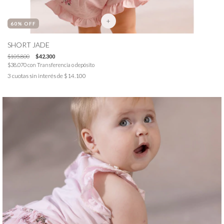
+
60
% OFF
SHORT JADE
$105.800
$42.300
$38.070
con
Transferencia o depósito
3
cuotas sin interés de
$14.100