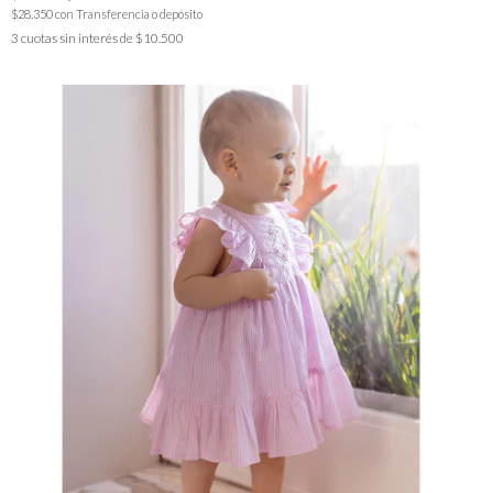
$28.350
con
Transferencia o depósito
3
cuotas sin interés de
$10.500