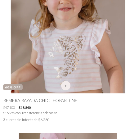
+
60
% OFF
REMERA RAYADA CHIC LEOPARDINE
$47.100
$18.840
$16.956
con
Transferencia o depósito
3
cuotas sin interés de
$6.280