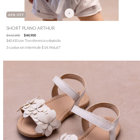
+
60
% OFF
SHORT PLANO ARTHUR
$112.200
$44.900
$40.410
con
Transferencia o depósito
3
cuotas sin interés de
$14.966,67