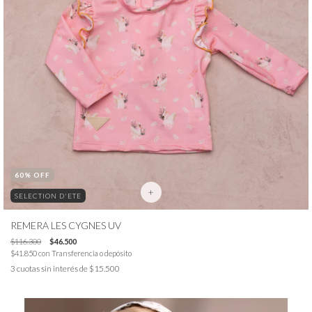
60
% OFF
+
SELECTION D'ETE
REMERA LES CYGNES UV
$116.300
$46.500
$41.850
con
Transferencia o depósito
3
cuotas sin interés de
$15.500