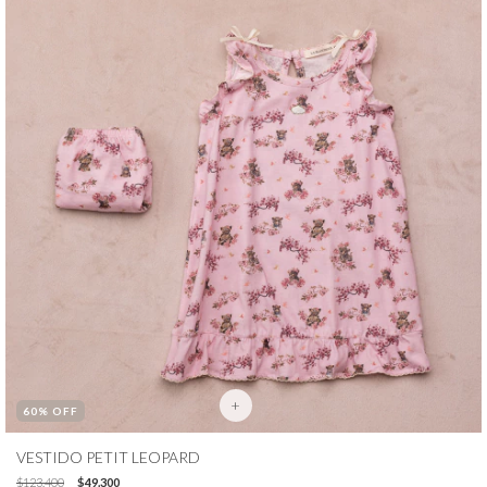
+
60
% OFF
VESTIDO PETIT LEOPARD
$123.400
$49.300