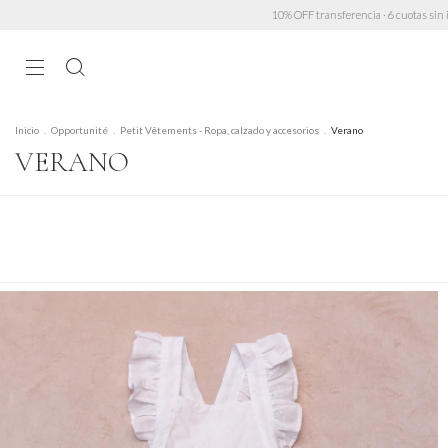
sferencia · 6 cuotas sin interés > $450.000 · 3 cuotas sin mínimo · Envío GRATIS a partir de $
Inicio
.
Opportunité
.
Petit Vêtements - Ropa, calzado y accesorios
.
Verano
VERANO