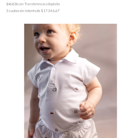
$46.836
con
Transferencia o depósito
3
cuotas sin interés de
$17.346,67