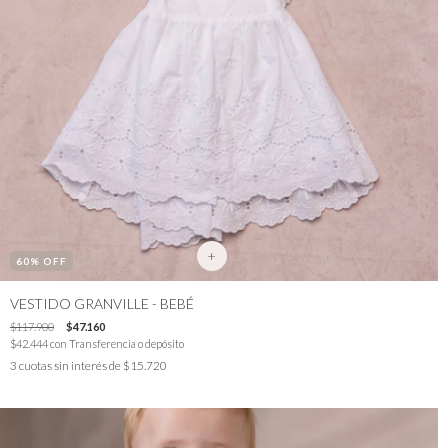
+
60
% OFF
VESTIDO GRANVILLE - BEBÉ
$117.900
$47.160
$42.444
con
Transferencia o depósito
3
cuotas sin interés de
$15.720