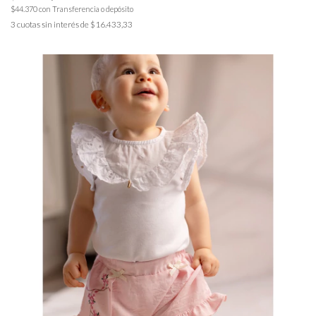
$44.370
con
Transferencia o depósito
3
cuotas sin interés de
$16.433,33