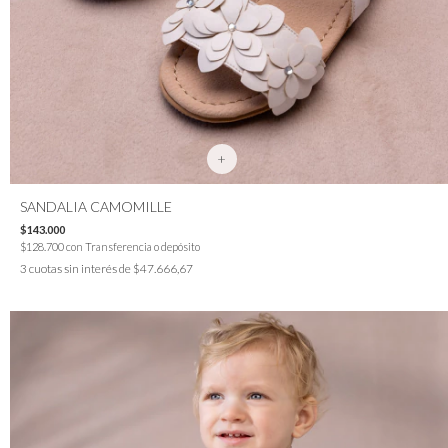
+
SANDALIA CAMOMILLE
$143.000
$128.700
con
Transferencia o depósito
3
cuotas sin interés de
$47.666,67