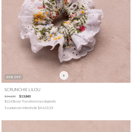
60
% OFF
SCRUNCHIE LILOU
$34.600
$13.840
$12.456
con
Transferencia o depósito
3
cuotas sin interés de
$4.613,33