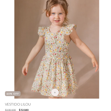
+
60
% OFF
VESTIDO LILOU
$130.100
$52.040