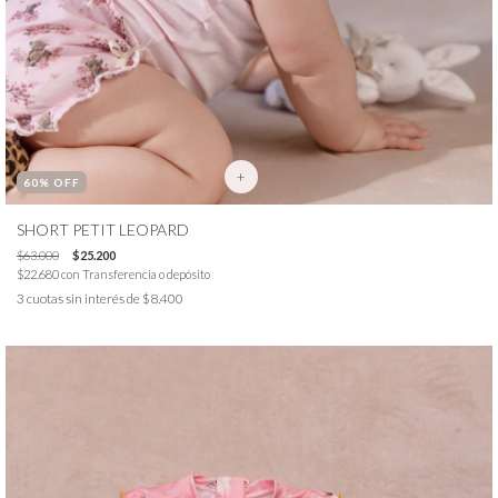
+
60
% OFF
SHORT PETIT LEOPARD
$63.000
$25.200
$22.680
con
Transferencia o depósito
3
cuotas sin interés de
$8.400