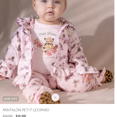
+
60
% OFF
PANTALÓN PETIT LEOPARD
$78.700
$31.500