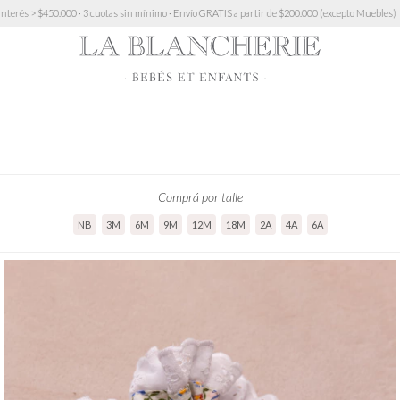
200.000 (excepto Muebles)
10% OFF transferencia · 6 cuotas sin interés > $450.000 · 3 cuota
Comprá por talle
NB
3M
6M
9M
12M
18M
2A
4A
6A