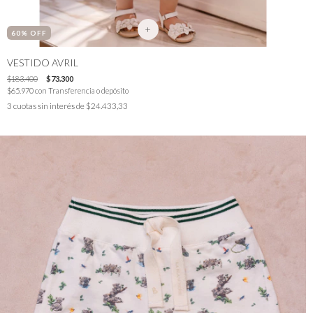
+
60
% OFF
VESTIDO AVRIL
$183.400
$73.300
$65.970
con
Transferencia o depósito
3
cuotas sin interés de
$24.433,33